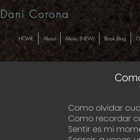
Dani Corona
HOME
About
Music (NEW)
Book Blog
O
Como
Como olvidar cu
Como recordar c
Sentir es mi mom
Sonreir, a veces,